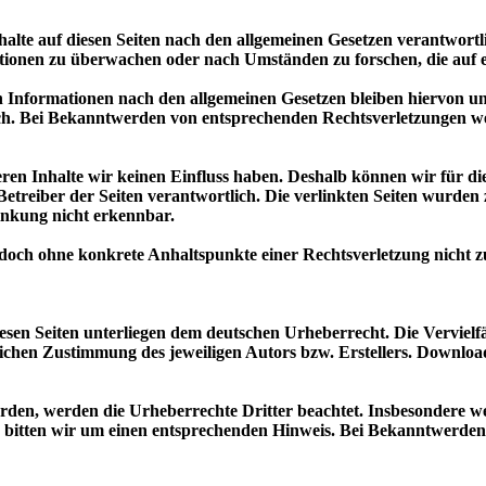
alte auf diesen Seiten nach den allgemeinen Gesetzen verantwortl
mationen zu überwachen oder nach Umständen zu forschen, die auf e
Informationen nach den allgemeinen Gesetzen bleiben hiervon unb
ch. Bei Bekanntwerden von entsprechenden Rechtsverletzungen we
deren Inhalte wir keinen Einfluss haben. Deshalb können wir für 
der Betreiber der Seiten verantwortlich. Die verlinkten Seiten wur
inkung nicht erkennbar.
t jedoch ohne konkrete Anhaltspunkte einer Rechtsverletzung nic
diesen Seiten unterliegen dem deutschen Urheberrecht. Die Verviel
chen Zustimmung des jeweiligen Autors bzw. Erstellers. Downloads
wurden, werden die Urheberrechte Dritter beachtet. Insbesondere we
bitten wir um einen entsprechenden Hinweis. Bei Bekanntwerden 